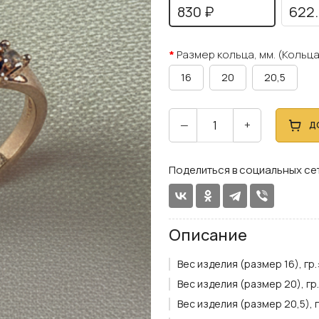
830 ₽
622.
Размер кольца, мм. (Кольца
16
20
20,5
—
+
Д
Поделиться в социальных се
Описание
Вес изделия (размер 16), гр.
Вес изделия (размер 20), гр.
Вес изделия (размер 20,5), г