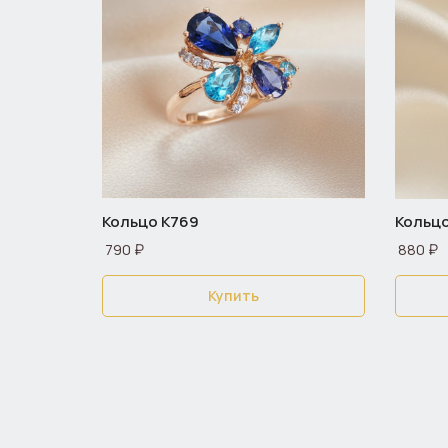
Кольцо К769
Кольцо
790 ₽
880 ₽
Купить