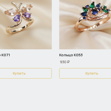
 К071
Кольцо К053
930 ₽
Купить
Купить