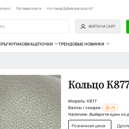
иппинг
Гостевая книга
Что такое Дубайское золото?
ВОЙТИ НА САЙТ
ЕРЬГИ
УПАКОВКА
ЦЕПОЧКИ
ТРЕНДОВЫЕ НОВИНКИ
Кольцо К87
Модель:
К877
Баллы / скидки:
25
Наличие:
Выберите один из 
Розничная цена:
Дроп