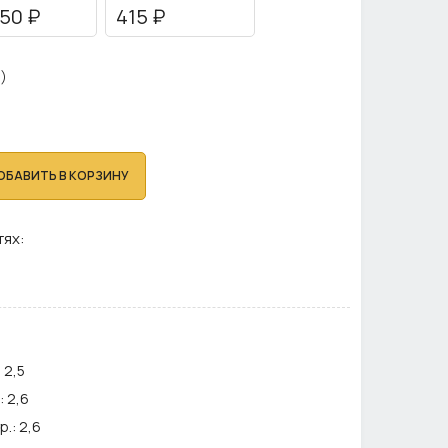
50 ₽
415 ₽
)
ОБАВИТЬ В КОРЗИНУ
тях:
:
2,5
:
2,6
р.:
2,6