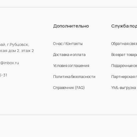
Дополнительно
Служба по
О нас / Контакты
Обратная свя
ай, г.Рубцовск,
ая дом 2, этаж 2
Доставка и оплата
Возврат товар
d@inbox.ru
Условия соглашения
Подарочные с
5-31
Политика безопасности
Партнерская 
Справочник (FAQ)
YML-выгрузка