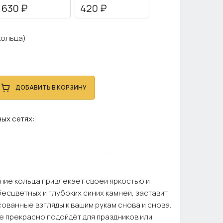
630 ₽
420 ₽
Кольца)
ДОБАВИТЬ В КОРЗИНУ
ых сетях:
ие кольца привлекает своей яркостью и
есцветных и глубоких синих камней, заставит
ованные взгляды к вашим рукам снова и снова.
 прекрасно подойдёт для праздников или