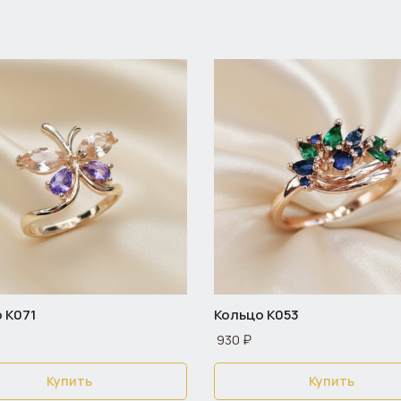
 К071
Кольцо К053
930 ₽
Купить
Купить