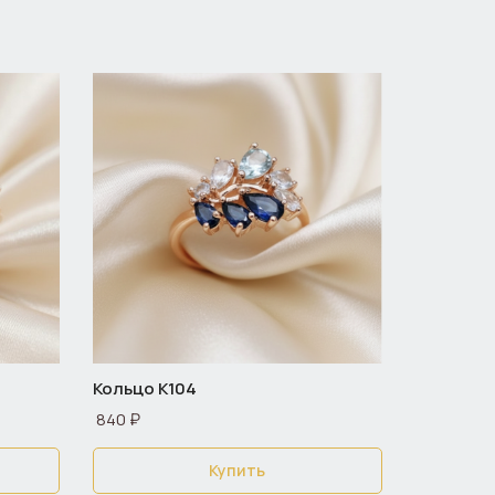
Кольцо К104
840 ₽
Купить