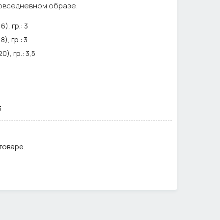
повседневном образе.
), гр.:
3
), гр.:
3
), гр.:
3,5
3
товаре.