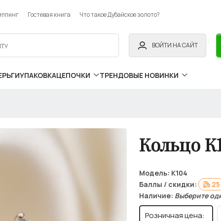
иппинг
Гостевая книга
Что такое Дубайское золото?
ВОЙТИ НА САЙТ
ЕРЬГИ
УПАКОВКА
ЦЕПОЧКИ
ТРЕНДОВЫЕ НОВИНКИ
Кольцо К
Модель:
К104
Баллы / скидки:
25
Наличие:
Выберите од
Розничная цена: