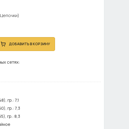
(Цепочки)
ДОБАВИТЬ В КОРЗИНУ
ых сетях:
), гр.:
7,1
), гр.:
7,3
), гр.:
8,3
ийное