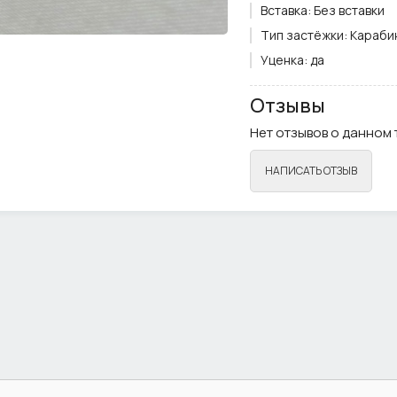
Вставка:
Без вставки
Тип застёжки:
Караби
Уценка:
да
Цвет вставки:
нет
Отзывы
Цвет металла:
Золото
Нет отзывов о данном 
Ширина плетения, см.:
Примечание:
Фурниту
НАПИСАТЬ ОТЗЫВ