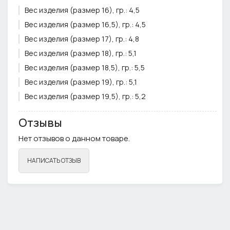
Вес изделия (размер 16), гр.:
4,5
Вес изделия (размер 16,5), гр.:
4,5
Вес изделия (размер 17), гр.:
4,8
Вес изделия (размер 18), гр.:
5,1
Вес изделия (размер 18,5), гр.:
5,5
Вес изделия (размер 19), гр.:
5,1
Вес изделия (размер 19,5), гр.:
5,2
Вес изделия (размер 20), гр.:
5,6
Отзывы
Вес изделия (размер 20,5), гр.:
5,6
Нет отзывов о данном товаре.
Вес изделия (размер 21,5), гр.:
6,3
Вставка:
Без вставки
НАПИСАТЬ ОТЗЫВ
Обручальное:
да
Уценка:
да
Цвет вставки:
нет
Цвет металла:
Золото
Ширина кольца, см.:
0,65