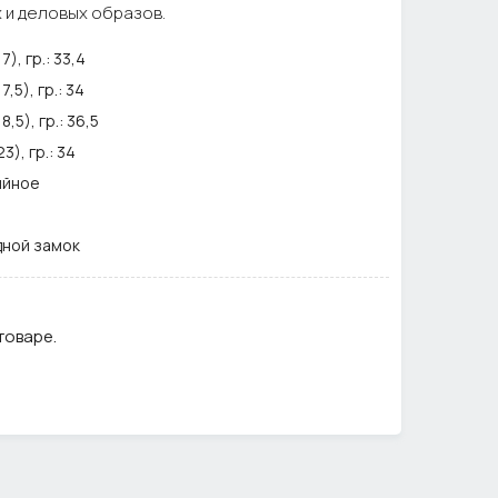
и деловых образов.
), гр.:
33,4
,5), гр.:
34
,5), гр.:
36,5
), гр.:
34
ийное
дной замок
ро
товаре.
1,0
ра может отличаться от фото