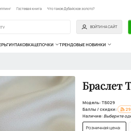
иппинг
Гостевая книга
Что такое Дубайское золото?
ВОЙТИ НА САЙТ
ЕРЬГИ
УПАКОВКА
ЦЕПОЧКИ
ТРЕНДОВЫЕ НОВИНКИ
Браслет 
Модель:
ТБ029
Баллы / скидки:
29
Наличие:
Выберите од
Розничная цена: