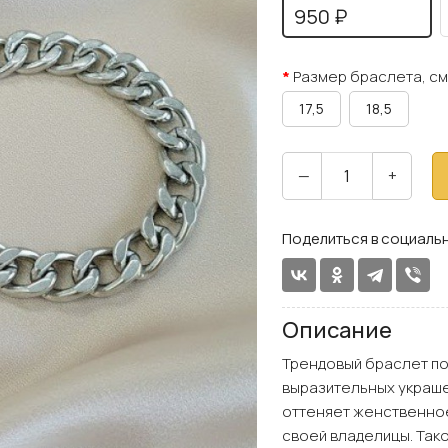
950 ₽
Размер браслета, см
17,5
18,5
—
+
Поделиться в социальн
Описание
Трендовый браслет по
выразительных украше
оттеняет женственное
своей владелицы. Так