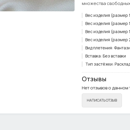
множества свободных 
Вес изделия (размер 17
Вес изделия (размер 17
Вес изделия (размер 18
Вес изделия (размер 23
Вид плетения:
Фантаз
Вставка:
Без вставки
Тип застёжки:
Раскла
Цвет вставки:
нет
Отзывы
Цвет металла:
Сереб
Нет отзывов о данном 
Ширина плетения, см.:
Примечание:
Фурниту
НАПИСАТЬ ОТЗЫВ