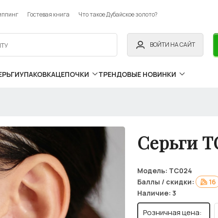
иппинг
Гостевая книга
Что такое Дубайское золото?
ВОЙТИ НА САЙТ
ЕРЬГИ
УПАКОВКА
ЦЕПОЧКИ
ТРЕНДОВЫЕ НОВИНКИ
Серьги Т
Модель:
ТС024
Баллы / скидки:
16
Наличие:
3
Розничная цена: