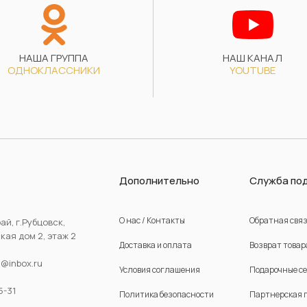
НАША ГРУППА
НАШ КАНАЛ
ОДНОКЛАССНИКИ
YOUTUBE
Дополнительно
Служба по
О нас / Контакты
Обратная свя
ай, г.Рубцовск,
ая дом 2, этаж 2
Доставка и оплата
Возврат товар
d@inbox.ru
Условия соглашения
Подарочные с
5-31
Политика безопасности
Партнерская 