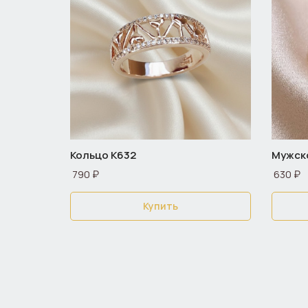
Кольцо К632
Мужско
790 ₽
630 ₽
Купить