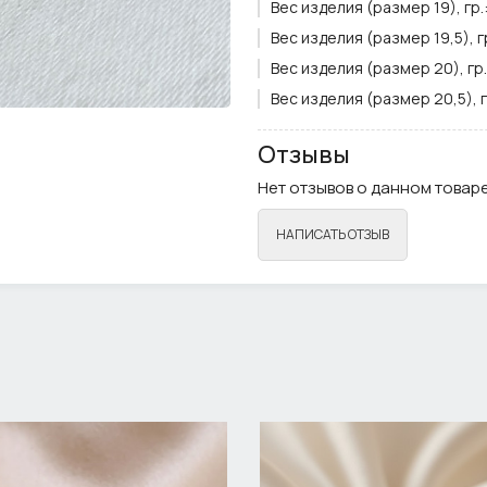
Вес изделия (размер 19), гр.
Вес изделия (размер 19,5), гр
Вес изделия (размер 20), гр.
Вес изделия (размер 20,5), г
Вставка:
Искусственный жем
Отзывы
Цвет вставки:
Белый
Нет отзывов о данном товаре
Цвет металла:
Золото
Ширина кольца, см.:
2,7
НАПИСАТЬ ОТЗЫВ