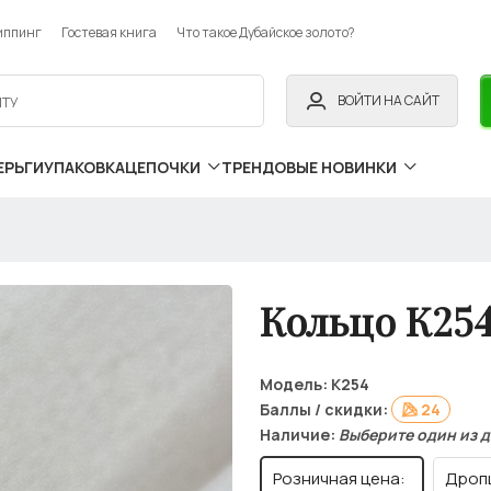
иппинг
Гостевая книга
Что такое Дубайское золото?
ВОЙТИ НА САЙТ
ЕРЬГИ
УПАКОВКА
ЦЕПОЧКИ
ТРЕНДОВЫЕ НОВИНКИ
Кольцо К25
Модель:
К254
Баллы / скидки:
24
Наличие:
Выберите один из 
Розничная цена:
Дроп