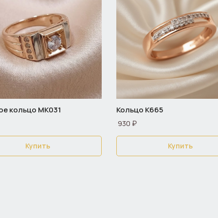
е кольцо МК031
Кольцо К665
930 ₽
Купить
Купить