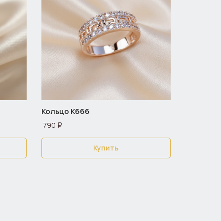
Кольцо К666
790 ₽
Купить