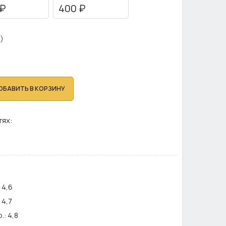
₽
400 ₽
)
ОБАВИТЬ В КОРЗИНУ
тях:
4,6
4,7
.:
4,8