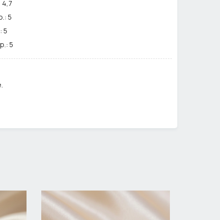
:
4,7
.:
5
:
5
р.:
5
чуг
.