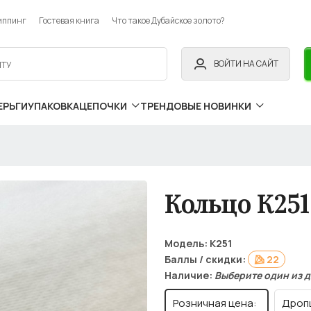
иппинг
Гостевая книга
Что такое Дубайское золото?
ВОЙТИ НА САЙТ
ЕРЬГИ
УПАКОВКА
ЦЕПОЧКИ
ТРЕНДОВЫЕ НОВИНКИ
Кольцо К251
Модель:
К251
Баллы / скидки:
22
Наличие:
Выберите один из 
Розничная цена:
Дроп