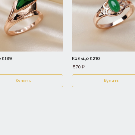
 К189
Кольцо К210
570 ₽
Купить
Купить