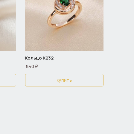
Кольцо К232
840 ₽
Купить