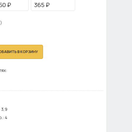
50 ₽
365 ₽
)
ОБАВИТЬ В КОРЗИНУ
тях:
:
3,9
.:
4