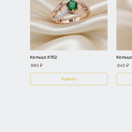
Кольцо К152
Кольцо
880 ₽
840 ₽
Купить