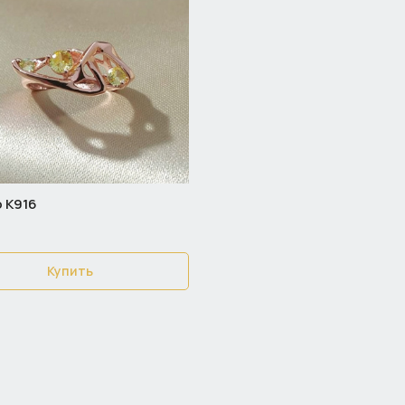
 К916
Купить