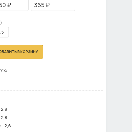
50 ₽
365 ₽
)
,5
ОБАВИТЬ В КОРЗИНУ
тях:
2,8
2,8
.:
2,6