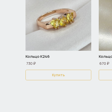
Кольцо К246
Кольцо
730 ₽
670 ₽
Купить