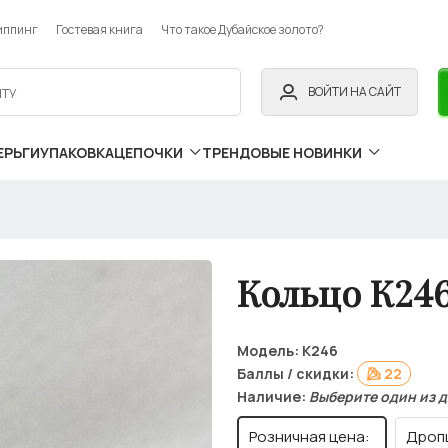
иппинг
Гостевая книга
Что такое Дубайское золото?
ВОЙТИ НА САЙТ
ЕРЬГИ
УПАКОВКА
ЦЕПОЧКИ
ТРЕНДОВЫЕ НОВИНКИ
Кольцо К24
Модель:
К246
Баллы / скидки:
22
Наличие:
Выберите один из 
Розничная цена:
Дроп