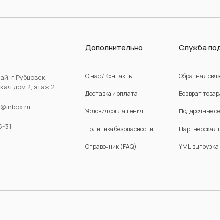
Дополнительно
Служба по
О нас / Контакты
Обратная свя
ай, г.Рубцовск,
ая дом 2, этаж 2
Доставка и оплата
Возврат товар
d@inbox.ru
Условия соглашения
Подарочные с
5-31
Политика безопасности
Партнерская 
Справочник (FAQ)
YML-выгрузка