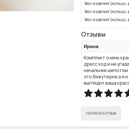
Вес изделия (кольцо, р
Вес изделия (кольцо, р
Вес изделия (кольцо, р
Вставка:
Циркон
Отзывы
Длина серёжек, см.:
1,
Рабочая зона серёжек 
Ирина
Рабочая зона серёжек 
Комплект очень кра
Тип застёжки:
Англий
дресс код и не уга
Тип комплекта:
серьги
начальник шепотом 
Уценка:
да
это бижутерия,а я 
выглядит ваша крас
Цвет вставки:
Белый
Цвет металла:
Золото
Ширина кольца, см.:
0,
НАПИСАТЬ ОТЗЫВ