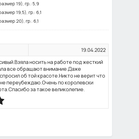
азмер 19), гр.:
5,9
азмер 19,5), гр.:
6,1
азмер 20), гр.:
6,1
9
(высота), см.:
1,1
19.04.2022
(ширина), см.:
0,5
сивый.Взяла носить на работе под жесткий
ская
дала все обращают внимание.Даже
 + кольцо
спросил об той красоте.Никто не верит что
и не переубеждаю.Очень по королевски
ота.Спасибо за такое великолепие.
5