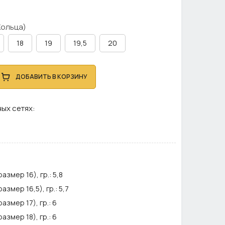
Кольца)
18
19
19,5
20
ДОБАВИТЬ В КОРЗИНУ
ых сетях:
азмер 16), гр.:
5,8
азмер 16,5), гр.:
5,7
азмер 17), гр.:
6
азмер 18), гр.:
6