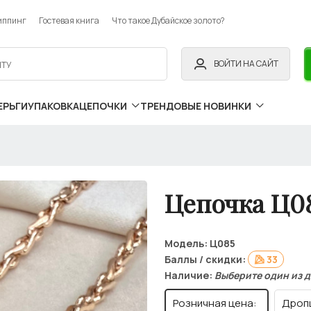
иппинг
Гостевая книга
Что такое Дубайское золото?
ВОЙТИ НА САЙТ
ЕРЬГИ
УПАКОВКА
ЦЕПОЧКИ
ТРЕНДОВЫЕ НОВИНКИ
Цепочка Ц0
Модель:
Ц085
Баллы / скидки:
33
Наличие:
Выберите один из 
Розничная цена:
Дроп