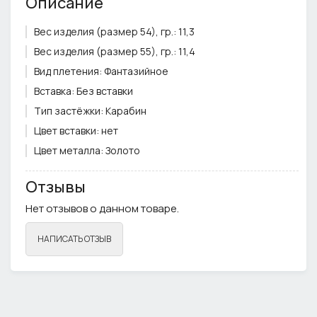
Описание
Вес изделия (размер 54), гр.:
11,3
Вес изделия (размер 55), гр.:
11,4
Вид плетения:
Фантазийное
Вставка:
Без вставки
Тип застёжки:
Карабин
Цвет вставки:
нет
Цвет металла:
Золото
Ширина плетения, см.:
0,4
Отзывы
Примечание:
Фурнитура может отличаться от фото
Нет отзывов о данном товаре.
НАПИСАТЬ ОТЗЫВ