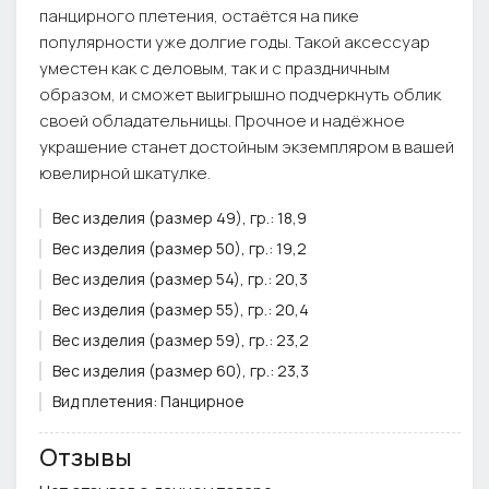
панцирного плетения, остаётся на пике
популярности уже долгие годы. Такой аксессуар
уместен как с деловым, так и с праздничным
образом, и сможет выигрышно подчеркнуть облик
своей обладательницы. Прочное и надёжное
украшение станет достойным экземпляром в вашей
ювелирной шкатулке.
Вес изделия (размер 49), гр.:
18,9
Вес изделия (размер 50), гр.:
19,2
Вес изделия (размер 54), гр.:
20,3
Вес изделия (размер 55), гр.:
20,4
Вес изделия (размер 59), гр.:
23,2
Вес изделия (размер 60), гр.:
23,3
Вид плетения:
Панцирное
Вставка:
Без вставки
Отзывы
Тип застёжки:
Карабин