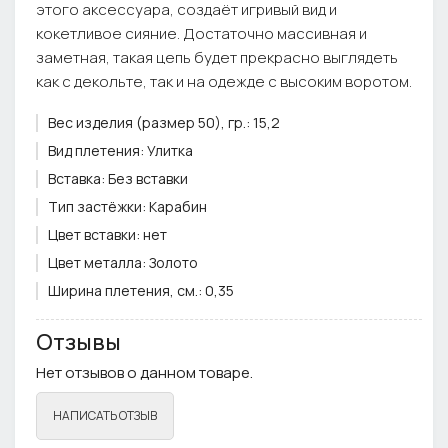
этого аксессуара, создаёт игривый вид и
кокетливое сияние. Достаточно массивная и
заметная, такая цепь будет прекрасно выглядеть
как с декольте, так и на одежде с высоким воротом.
Вес изделия (размер 50), гр.:
15,2
Вид плетения:
Улитка
Вставка:
Без вставки
Тип застёжки:
Карабин
Цвет вставки:
нет
Цвет металла:
Золото
Ширина плетения, см.:
0,35
Примечание:
Фурнитура может отличаться от фото
Отзывы
Нет отзывов о данном товаре.
НАПИСАТЬ ОТЗЫВ