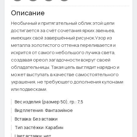
Описание
Необычный и притягательный облик этой цепи
достигается за счёт сочетания ярких звеньев,
имеющих свой завершённый рисунок.Узор из
металла золотистого оттенка переливается и
искрится от самого небольшого лучика света,
создавая ореол загадочности вокруг своей
обладательницы. Такая цепь выглядит нарядно и
может выступать в качестве самостоятельного
украшения, не требующего дополнения кулонами
или подвесками.
Вес изделия (размер 50), гр.:
7,5
Вид плетения:
Фантазийное
Вставка:
Без вставки
Тип застёжки:
Карабин
Цвет вставки:
нет