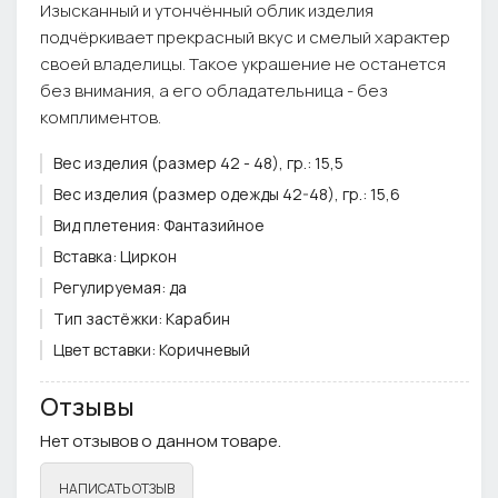
Изысканный и утончённый облик изделия
подчёркивает прекрасный вкус и смелый характер
своей владелицы. Такое украшение не останется
без внимания, а его обладательница - без
комплиментов.
Вес изделия (размер 42 - 48), гр.:
15,5
Вес изделия (размер одежды 42-48), гр.:
15,6
Вид плетения:
Фантазийное
Вставка:
Циркон
Регулируемая:
да
Тип застёжки:
Карабин
Цвет вставки:
Коричневый
Цвет металла:
Золото
Отзывы
Ширина плетения, см.:
.
Нет отзывов о данном товаре.
Примечание:
Фурнитура может отличаться от фото
НАПИСАТЬ ОТЗЫВ