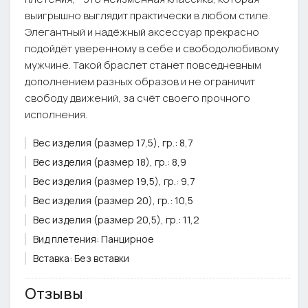
выигрышно выглядит практически в любом стиле.
Элегантный и надёжный аксессуар прекрасно
подойдёт уверенному в себе и свободолюбивому
мужчине. Такой браслет станет повседневным
дополнением разных образов и не ограничит
свободу движений, за счёт своего прочного
исполнения.
Вес изделия (размер 17,5), гр.:
8,7
Вес изделия (размер 18), гр.:
8,9
Вес изделия (размер 19,5), гр.:
9,7
Вес изделия (размер 20), гр.:
10,5
Вес изделия (размер 20,5), гр.:
11,2
Вид плетения:
Панцирное
Вставка:
Без вставки
Тип застёжки:
Карабин
Отзывы
Цвет вставки:
нет