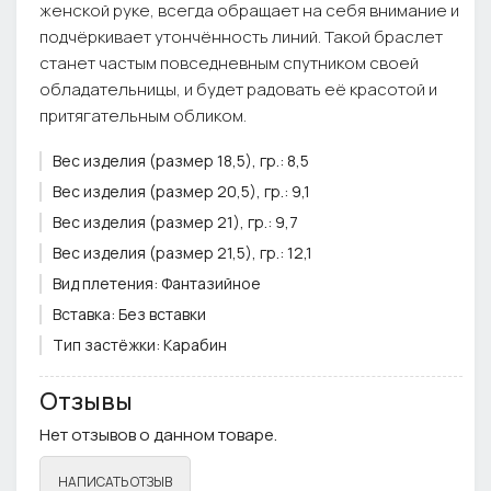
женской руке, всегда обращает на себя внимание и
подчёркивает утончённость линий. Такой браслет
станет частым повседневным спутником своей
обладательницы, и будет радовать её красотой и
притягательным обликом.
Вес изделия (размер 18,5), гр.:
8,5
Вес изделия (размер 20,5), гр.:
9,1
Вес изделия (размер 21), гр.:
9,7
Вес изделия (размер 21,5), гр.:
12,1
Вид плетения:
Фантазийное
Вставка:
Без вставки
Тип застёжки:
Карабин
Цвет вставки:
нет
Отзывы
Цвет металла:
Золото
Нет отзывов о данном товаре.
Ширина плетения, см.:
0,75
Примечание:
Фурнитура может отличаться от фото
НАПИСАТЬ ОТЗЫВ