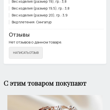
Вес изделия (размер 19), гр.:
3,8
Вес изделия (размер 19,5), гр.:
3,8
Вес изделия (размер 20), гр.:
3,9
Вид плетения:
Сингапур
Вставка:
Без вставки
Отзывы
Тип застёжки:
Карабин
Нет отзывов о данном товаре.
Цвет вставки:
нет
Цвет металла:
Комбинированный
НАПИСАТЬ ОТЗЫВ
Ширина плетения, см.:
0,3
Примечание:
Фурнитура может отличаться от фото
С этим товаром покупают