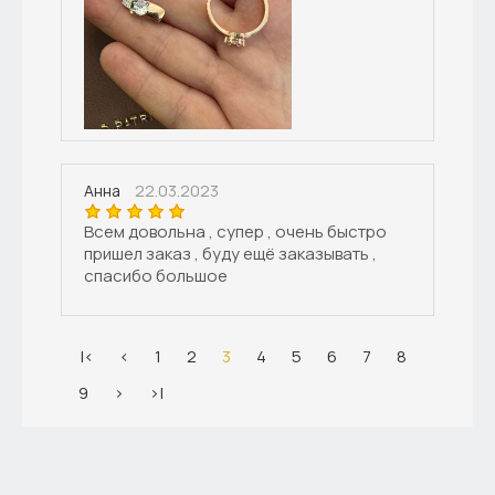
22.03.2023
Анна
Всем довольна , супер , очень быстро
пришел заказ , буду ещё заказывать ,
спасибо большое
|<
<
1
2
3
4
5
6
7
8
9
>
>|