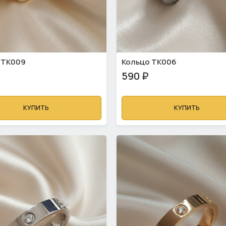
 ТК009
Кольцо ТК006
590 ₽
КУПИТЬ
КУПИТЬ