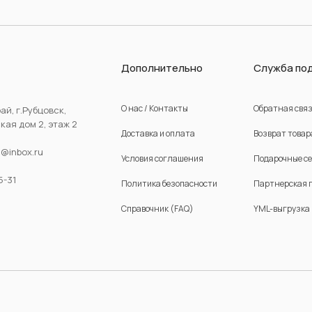
Дополнительно
Служба по
О нас / Контакты
Обратная свя
ай, г.Рубцовск,
ая дом 2, этаж 2
Доставка и оплата
Возврат товар
d@inbox.ru
Условия соглашения
Подарочные с
5-31
Политика безопасности
Партнерская 
Справочник (FAQ)
YML-выгрузка