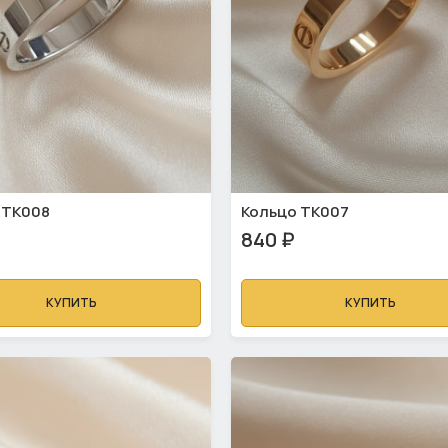
 ТК008
Кольцо ТК007
840 ₽
КУПИТЬ
КУПИТЬ