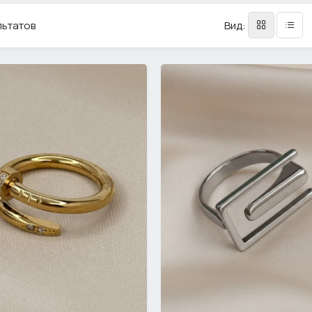
льтатов
Вид: