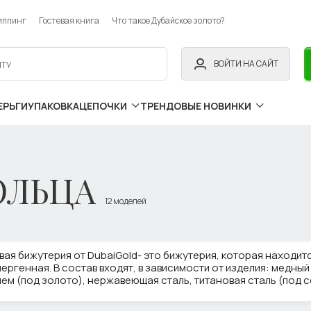
иппинг
Гостевая книга
Что такое Дубайское золото?
ВОЙТИ НА САЙТ
ЕРЬГИ
УПАКОВКА
ЦЕПОЧКИ
ТРЕНДОВЫЕ НОВИНКИ
ОЛЬЦА
12 моделей
ая бижутерия от DubaiGold- это бижутерия, которая находитс
ергенная. В состав входят, в зависимости от изделия: медный
ем (под золото), нержавеющая сталь, титановая сталь (под с