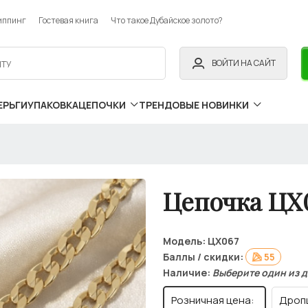
иппинг
Гостевая книга
Что такое Дубайское золото?
ВОЙТИ НА САЙТ
ЕРЬГИ
УПАКОВКА
ЦЕПОЧКИ
ТРЕНДОВЫЕ НОВИНКИ
Цепочка ЦХ
Модель:
ЦХ067
Баллы / скидки:
55
Наличие:
Выберите один из 
Розничная цена:
Дроп