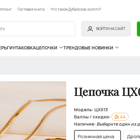
иппинг
Гостевая книга
Что такое Дубайское золото?
ВОЙТИ НА САЙТ
ЕРЬГИ
УПАКОВКА
ЦЕПОЧКИ
ТРЕНДОВЫЕ НОВИНКИ
Цепочка ЦХ
Модель:
ЦХ013
Баллы / скидки:
44
Наличие:
Выберите один из 
Розничная цена:
Дроп